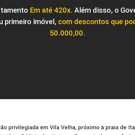
rtamento
Em até 420x.
Além disso, o Gov
u primeiro imóvel,
com descontos que pod
50.000,00.
 privilegiada em Vila Velha, próximo à praia de Itap