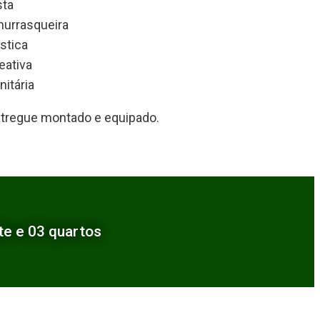
sta
hurrasqueira
stica
eativa
itária
ntregue montado e equipado.
e e 03 quartos