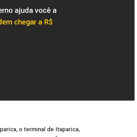
erno ajuda você a
em chegar a R$
arica, o terminal de Itaparica,