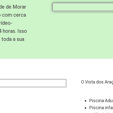
ade de Morar
o com cerca
vídeo-
 horas. Isso
 toda a sua
O Vista dos Ara
Piscina Adu
Piscina infa