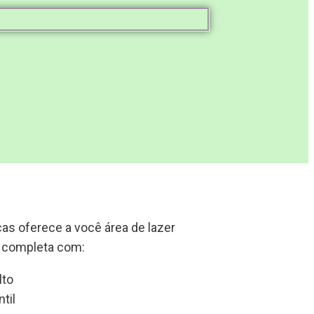
ças oferece a você área de lazer
completa com:
lto
ntil